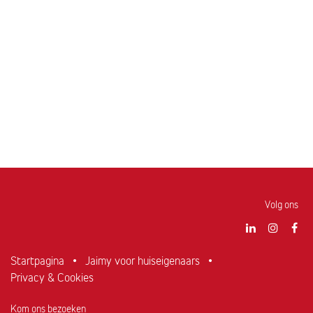
Volg ons
Startpagina
•
Jaimy voor huiseigenaars
•
Privacy & Cookies
Kom ons bezoeken